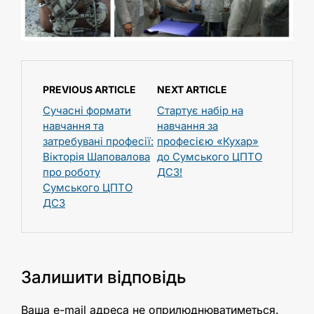
PREVIOUS ARTICLE
NEXT ARTICLE
Сучасні формати
Стартує набір на
навчання та
навчання за
затребувані професії:
професією «Кухар»
Вікторія Шаповалова
до Сумського ЦПТО
про роботу
ДСЗ!
Сумського ЦПТО
ДСЗ
Залишити відповідь
Ваша e-mail адреса не оприлюднюватиметься.