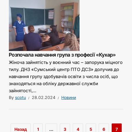
Розпочала навчання група з професії «Кухар»
Жіноча зайнятість у воєнний час – запорука міцного
тилу. ДНЗ «Сумський центр ПТО ДСЗ» долучив до
навчання групу здобувачів освіти з числа осіб, що
знаходяться на обліку державної служби
зайнятості,...
By
scptu
28.02.2024
Новини
Назад
1
…
3
4
5
6
7