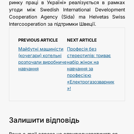
ринку праці в Україні» реалізується в рамках
угоди між Swedish International Development
Cooperation Agency (Sida) ma Helvetas Swiss
Intercooperation за підтримки Швеції.
PREVIOUS ARTICLE
NEXT ARTICLE
Майбутні машиністи
Професія без
(кочегари) котельні
стереотипів: триває
розпочали виробниче
набір жінок на
навчання
навчання за
професією
«Електрогазозварник
»!
Залишити відповідь
Ваша e-mail адреса не оприлюднюватиметься.