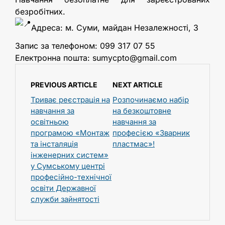
безробітних.
Адреса: м. Суми, майдан Незалежності, 3
Запис за телефоном: 099 317 07 55
Електронна пошта: sumycpto@gmail.com
PREVIOUS ARTICLE
NEXT ARTICLE
Триває реєстрація на
Розпочинаємо набір
навчання за
на безкоштовне
освітньою
навчання за
програмою «Монтаж
професією «Зварник
та інсталяція
пластмас»!
інженерних систем»
у Сумському центрі
професійно-технічної
освіти Державної
служби зайнятості