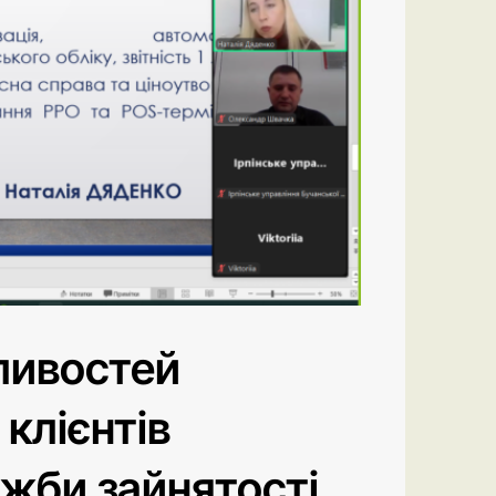
ливостей
клієнтів
ужби зайнятості