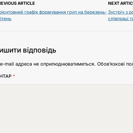
REVIOUS ARTICLE
NEXT ARTIC
рієнтовний графік формування груп на березень-
Зустріч з 
вітень
співпраці 
ишити відповідь
e-mail адреса не оприлюднюватиметься.
Обов’язкові по
НТАР
*