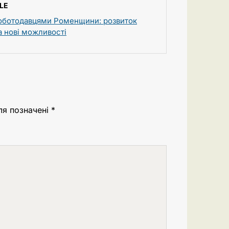
LE
роботодавцями Роменщини: розвиток
та нові можливості
ля позначені
*