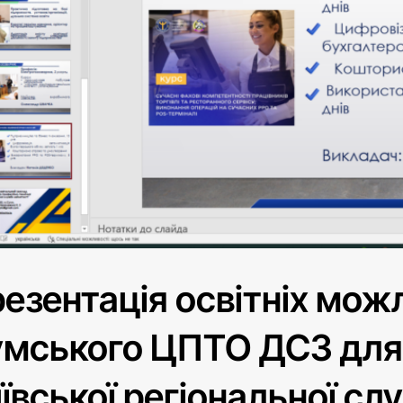
езентація освітніх мож
мського ЦПТО ДСЗ для 
ївської регіональної сл