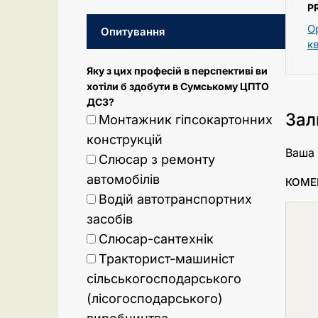
P
О
Опитування
к
Яку з цих професій в перспективі ви
хотіли б здобути в Сумському ЦПТО
ДСЗ?
Зал
Монтажник гіпсокартонних
конструкцій
Ваша 
Слюсар з ремонту
автомобілів
КОМЕ
Водій автотранспортних
засобів
Слюсар-сантехнік
Тракторист-машиніст
сільськогосподарського
(лісогосподарського)