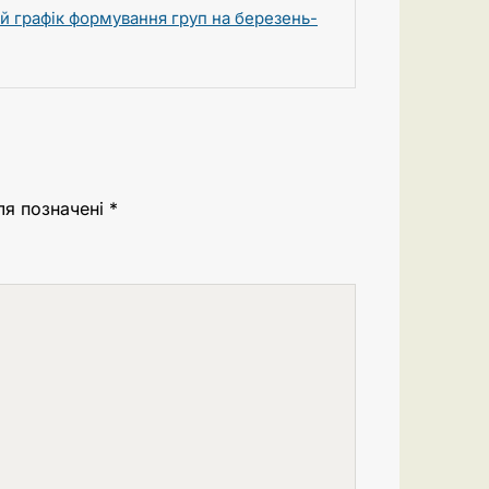
й графік формування груп на березень-
ля позначені
*