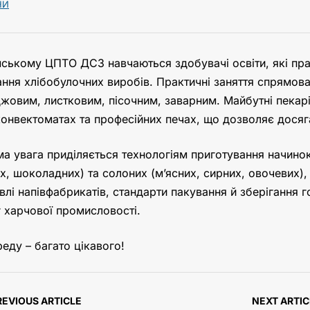
НИ
ському ЦПТО ДСЗ навчаються здобувачі освіти, які праг
ання хлібобулочних виробів. Практичні заняття спрямован
жовим, листковим, пісочним, заварним. Майбутні пекар
онвектоматах та професійних печах, що дозволяє досяга
а увага приділяється технологіям приготування
начинок
х, шоколадних) та солоних (м’ясних, сирних, овочевих)
івлі напівфабрикатів, стандарти пакування й зберігання 
 харчової промисловості.
еду – багато цікавого!
REVIOUS ARTICLE
NEXT ARTIC