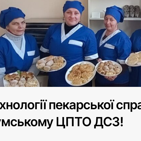
хнології пекарської спр
умському ЦПТО ДСЗ!