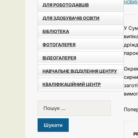
НОВИ
ДЛЯ РОБОТОДАВЦІВ
ДЛЯ ЗДОБУВАЧІВ ОСВІТИ
У Сум
БІБЛІОТЕКА
випік
дріжд
ФОТОГАЛЕРЕЯ
парок
ВІДЕОГАЛЕРЕЯ
Окрем
НАВЧАЛЬНЕ ВІДДІЛЕННЯ ЦЕНТРУ
сирни
КВАЛІФІКАЦІЙНИЙ ЦЕНТР
загот
вимог
Попер
P