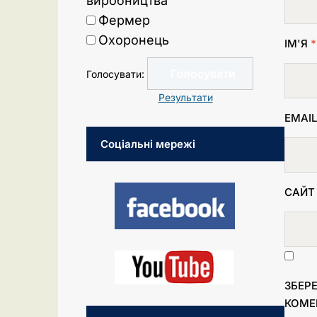
виробництва
Фермер
Охоронець
ІМ'Я
*
Голосувати:
Результати
EMAI
Соціальні мережі
САЙТ
ЗБЕРЕ
КОМЕ