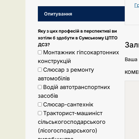
Г
Опитування
Яку з цих професій в перспективі ви
хотіли б здобути в Сумському ЦПТО
Зал
ДСЗ?
Монтажник гіпсокартонних
Ваша 
конструкцій
Слюсар з ремонту
КОМЕ
автомобілів
Водій автотранспортних
засобів
Слюсар-сантехнік
Тракторист-машиніст
сільськогосподарського
(лісогосподарського)