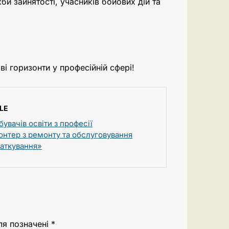
и зайнятості, учасників бойових дій та
і горизонти у професійній сфері!
LE
увачів освіти з професії
нтер з ремонту та обслуговування
аткування»
ля позначені
*