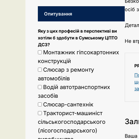
Безко
осіб 
Опитування
Детал
Яку з цих професій в перспективі ви
хотіли б здобути в Сумському ЦПТО
Не вт
ДСЗ?
Монтажник гіпсокартонних
конструкцій
P
Слюсар з ремонту
П
автомобілів
щ
Водій автотранспортних
з
засобів
Слюсар-сантехнік
Тракторист-машиніст
Зал
сільськогосподарського
(лісогосподарського)
Ваша 