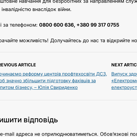
штовне навчання для безробітних за направленням служб
з інвалідністю внаслідок війни.
і за телефоном:
0800 600 636, +380 99 317 0755
рачайте можливість! Долучайтесь до нас та відкрийте нов
REVIOUS ARTICLE
NEXT ARTIC
очинаємо реформу центрів профтехосвіти ДСЗ,
Випуск здоб
об значно збільшити підготовку фахівців за
«Електромо
апитом бізнесу, – Юлія Свириденко
електроуст
ишити відповідь
e-mail адреса не оприлюднюватиметься.
Обов’язкові по