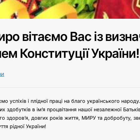
ро вітаємо Вас із визн
ем Конституції України!
НИ
мо успіхів і плідної праці на благо українського народу
их здобутків в ім’я процвітання нашої незалежної Батьк
го здоров’я, довгих років життя, МИРУ та добробуту, зв
ття рідної України!