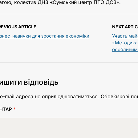
агою, колектив ДНЗ «Сумський центр ПТО ДСЗ».
REVIOUS ARTICLE
NEXT ARTIC
ізнес-навички для зростання економіки
Участь май
«Методика 
особливим
ишити відповідь
e-mail адреса не оприлюднюватиметься.
Обов’язкові по
НТАР
*