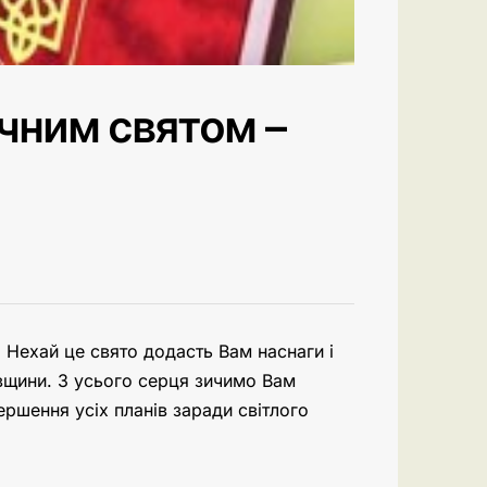
ачним святом –
. Нехай це свято додасть Вам наснаги і
івщини. З усього серця зичимо Вам
ершення усіх планів заради світлого