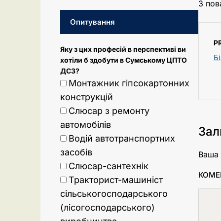
З пов
Опитування
P
Яку з цих професій в перспективі ви
Б
хотіли б здобути в Сумському ЦПТО
ДСЗ?
Монтажник гіпсокартонних
конструкцій
Слюсар з ремонту
автомобілів
Зал
Водій автотранспортних
засобів
Ваша 
Слюсар-сантехнік
КОМЕ
Тракторист-машиніст
сільськогосподарського
(лісогосподарського)