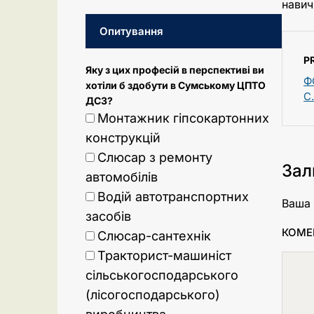
навич
Опитування
P
Яку з цих професій в перспективі ви
Ф
хотіли б здобути в Сумському ЦПТО
С
ДСЗ?
Монтажник гіпсокартонних
конструкцій
Слюсар з ремонту
Зал
автомобілів
Водій автотранспортних
Ваша 
засобів
КОМЕ
Слюсар-сантехнік
Тракторист-машиніст
сільськогосподарського
(лісогосподарського)