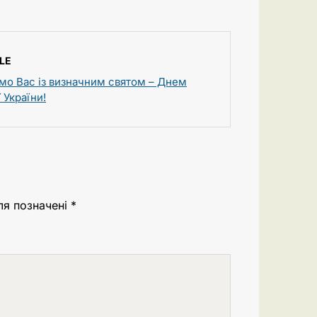
LE
мо Вас із визначним святом – Днем
 України!
ля позначені
*