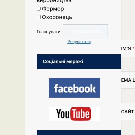
виробництва
Фермер
Охоронець
Голосувати:
Результати
ІМ'Я
*
Соціальні мережі
EMAI
САЙТ