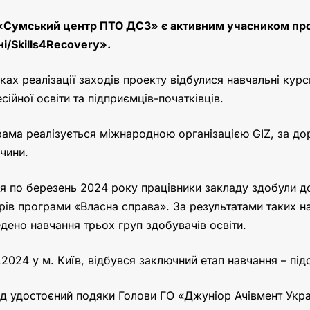
Сумський центр ПТО ДСЗ» є активним учасником про
ні/Skills4Recovery
»
.
ках реалізації заходів проекту відбулися навчальні курс
сійної освіти та підприємців-початківців.
ама реалізується міжнародною організацією GIZ, за д
чини.
ня по березень 2024 року працівники закладу здобули до
рів програми «Власна справа». За результатами таких на
дено навчання трьох груп здобувачів освіти.
.2024 у м. Київ, відбувся заключний етап навчання – пі
д удостоєний подяки Голови ГО «Джуніор Ачівмент Украї