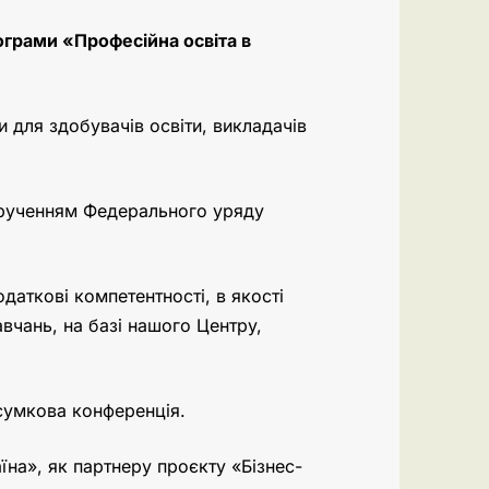
грами «Професійна освіта в
и для здобувачів освіти, викладачів
орученням Федерального уряду
даткові компетентності, в якості
вчань, на базі нашого Центру,
дсумкова конференція.
на», як партнеру проєкту «Бізнес-