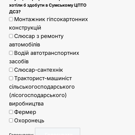
хотіли б здобути в Сумському ЦПТО
ДСЗ?
Монтажник гіпсокартонних
конструкцій
Слюсар з ремонту
автомобілів
Водій автотранспортних
засобів
Слюсар-сантехнік
Тракторист-машиніст
сільськогосподарського
(лісогосподарського)
виробництва
Фермер
Охоронець
Голосувати: