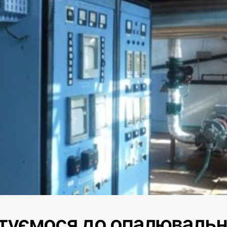
туємося до опалювальн