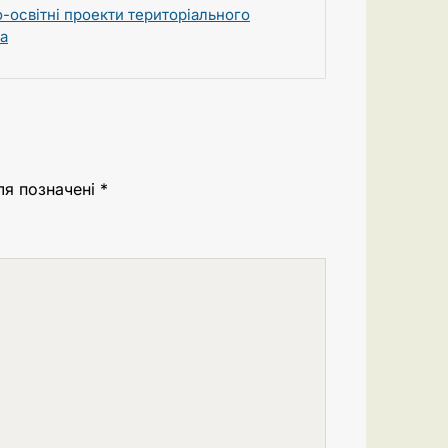
о-освітні проекти територіального
а
ля позначені
*