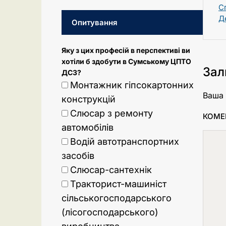
С
Д
Опитування
Яку з цих професій в перспективі ви
хотіли б здобути в Сумському ЦПТО
Зал
ДСЗ?
Монтажник гіпсокартонних
Ваша 
конструкцій
Слюсар з ремонту
КОМЕ
автомобілів
Водій автотранспортних
засобів
Слюсар-сантехнік
Тракторист-машиніст
сільськогосподарського
(лісогосподарського)