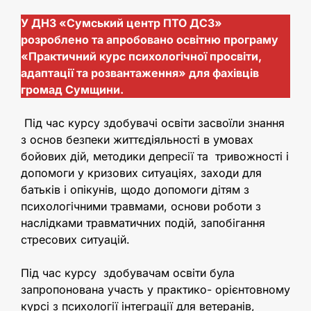
У ДНЗ «Сумський центр ПТО ДСЗ»
розроблено та апробовано освітню програму
«Практичний курс психологічної просвіти,
адаптації та розвантаження» для фахівців
громад Сумщини.
Під час курсу здобувачі освіти засвоїли знання
з основ безпеки життєдіяльності в умовах
бойових дій, методики депресії та тривожності і
допомоги у кризових ситуаціях, заходи для
батьків і опікунів, щодо допомоги дітям з
психологічними травмами, основи роботи з
наслідками травматичних подій, запобігання
стресових ситуацій.
Під час курсу здобувачам освіти була
запропонована участь у практико- орієнтовному
курсі з психології інтеграції для ветеранів,