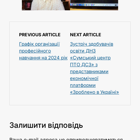
PREVIOUS ARTICLE
NEXT ARTICLE
Графік організації
Зустріч здобувачів
професійного
освіти ДНЗ
навчання на 2024 рік
«Сумський центр
ПТО ДСЗ» з
представниками
економічної
платформи
«Зроблено в Україні»
Залишити відповідь
Ваша e-mail адреса не оприлюднюватиметься.