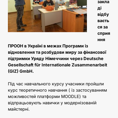
закла
ді
відбу
ваєть
ся за
сприя
ння
ПРООН в Україні в межах Програми із
відновлення та розбудови миру за фінансової
підтримки Уряду Німеччини через Deutsche
Gesellschaft für Internationale Zusammenarbeit
(GIZ) GmbH.
Під час навчального курсу учасники пройшли
курс теоретичного навчання ( із застосуванням
можливостей платформи MOODLE) та
відпрацьовують навички у модернізованій
майстерні.