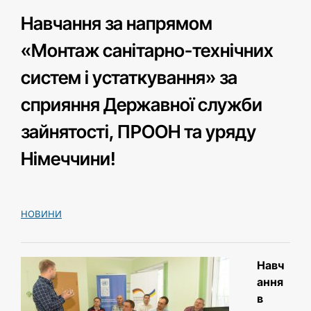
Навчання за напрямом
«Монтаж санітарно-технічних
систем і устаткування» за
сприяння Державної служби
зайнятості, ПРООН та уряду
Німеччини!
НОВИНИ
Навч
ання
в