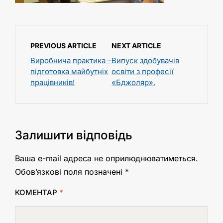
PREVIOUS ARTICLE
NEXT ARTICLE
Виробнича практика –
Випуск здобувачів
підготовка майбутніх
освіти з професії
працівників!
«Бджоляр».
Залишити відповідь
Ваша e-mail адреса не оприлюднюватиметься.
Обов’язкові поля позначені
*
КОМЕНТАР
*