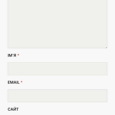
ІМ'Я
*
EMAIL
*
САЙТ