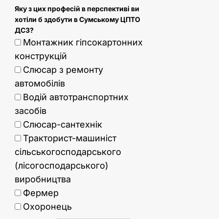
Яку з цих професій в перспективі ви
хотіли б здобути в Сумському ЦПТО
ДСЗ?
Монтажник гіпсокартонних
конструкцій
Слюсар з ремонту
автомобілів
Водій автотранспортних
засобів
Слюсар-сантехнік
Тракторист-машиніст
сільськогосподарського
(лісогосподарського)
виробництва
Фермер
Охоронець