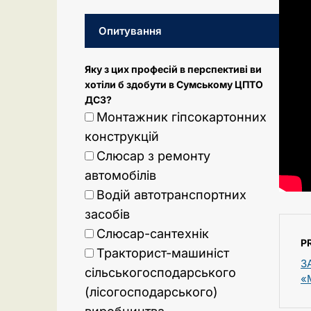
Опитування
Яку з цих професій в перспективі ви
хотіли б здобути в Сумському ЦПТО
ДСЗ?
Монтажник гіпсокартонних
конструкцій
Слюсар з ремонту
автомобілів
Водій автотранспортних
засобів
Слюсар-сантехнік
P
Тракторист-машиніст
З
сільськогосподарського
«
(лісогосподарського)