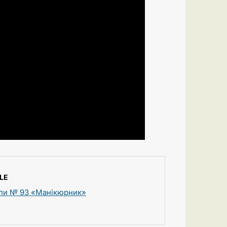
LE
упи № 93 «Манікюрник»