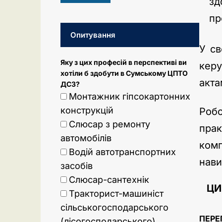
зд
пр
Опитування
У св
Яку з цих професій в перспективі ви
керу
хотіли б здобути в Сумському ЦПТО
акта
ДСЗ?
Монтажник гіпсокартонних
конструкцій
Роб
Слюсар з ремонту
прак
автомобілів
комп
Водій автотранспортних
нави
засобів
Слюсар-сантехнік
ЦИ
Тракторист-машиніст
сільськогосподарського
ПЕРЕ
(лісогосподарського)