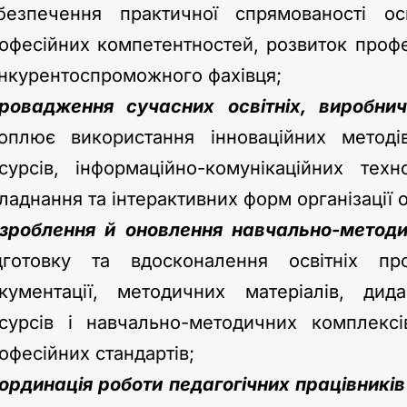
безпечення практичної спрямованості ос
офесійних компетентностей, розвиток профес
нкурентоспроможного фахівця;
ровадження сучасних освітніх, виробни
оплює використання інноваційних методі
сурсів, інформаційно-комунікаційних техн
ладнання та інтерактивних форм організації 
зроблення й оновлення навчально-методи
дготовку та вдосконалення освітніх про
кументації, методичних матеріалів, дид
сурсів і навчально-методичних комплекс
офесійних стандартів;
ординація роботи педагогічних працівників