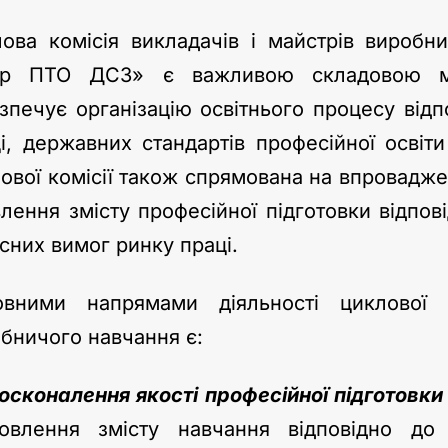
ова комісія викладачів і майстрів вироб
тр ПТО ДСЗ» є важливою складовою ме
зпечує організацію освітнього процесу від
і, державних стандартів професійної освіт
ової комісії також спрямована на впровадже
лення змісту професійної підготовки відпов
сних вимог ринку праці.
овними напрямами діяльності циклової к
бничого навчання є:
осконалення якості професійної підготовки
овлення змісту навчання відповідно до