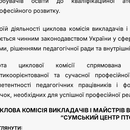
обувачів освіти до кваліфікаційної ат
офесійного розвитку.
оїй діяльності циклова комісія викладачів 
ється чинним законодавством України у сфе
ми, рішеннями педагогічної ради та внутрішн
ота циклової комісії спрямована 
тикоорієнтованої та сучасної професійно
етентності педагогічних працівників і ф
чок, необхідних для успішної професійної реа
КЛОВА КОМІСІЯ ВИКЛАДАЧІВ І МАЙСТРІВ
“СУМСЬКИЙ ЦЕНТР ПТ
ГЛЯНУТИ: