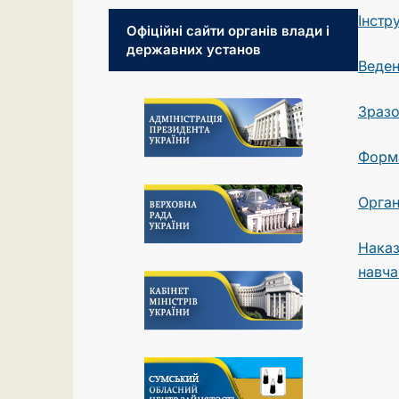
Інстр
Офіційні сайти органів влади і
державних установ
Веден
Зразо
Форма
Орган
Наказ
навча