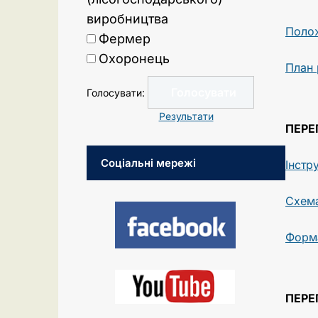
виробництва
Полож
Фермер
Охоронець
План 
Голосувати:
Результати
ПЕРЕ
Соціальні мережі
Інстр
Схема
Форма
ПЕРЕ