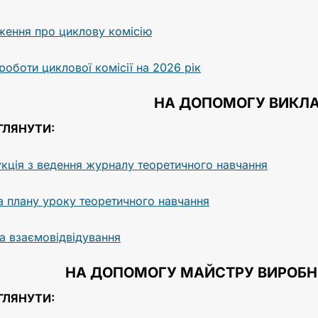
ення про циклову комісію
роботи циклової комісії на 2026 рік
НА ДОПОМОГУ ВИКЛ
ГЛЯНУТИ:
укція з ведення журналу теоретичного навчання
 плану уроку теоретичного навчання
 взаємовідвідування
НА ДОПОМОГУ МАЙСТРУ ВИРОБН
ГЛЯНУТИ: