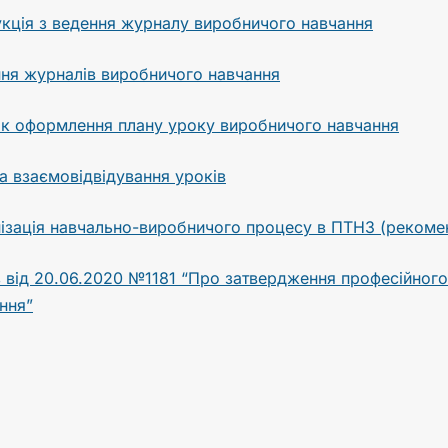
укція з ведення журналу виробничого навчання
ня журналів виробничого навчання
к оформлення плану уроку виробничого навчання
 взаємовідвідування уроків
ізація навчально-виробничого процесу в ПТНЗ (рекомен
 від 20.06.2020 №1181 “Про затвердження професійног
ння”