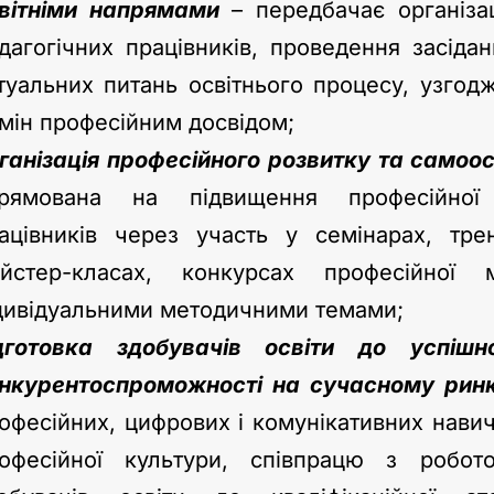
вітніми напрямами
– передбачає організац
дагогічних працівників, проведення засідан
туальних питань освітнього процесу, узгод
мін професійним досвідом;
ганізація професійного розвитку та самоос
рямована на підвищення професійної 
ацівників через участь у семінарах, трен
йстер-класах, конкурсах професійної
дивідуальними методичними темами;
дготовка здобувачів освіти до успішно
нкурентоспроможності на сучасному ринк
офесійних, цифрових і комунікативних навичо
офесійної культури, співпрацю з робот