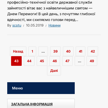
професійно-технічної освіти державної служби
зайнятості вітає вас з найвеличнішим святом —
Днем Перемоги! В цей день, з почуттям глибокої
вдячності, ми схиляємо голови перед...
By
scptu
10.05.2019
Новини
Назад
1
…
39
40
41
42
43
44
45
46
47
…
49
Далі
Меню
ЗАГАЛЬНА ІНФОРМАЦІЯ