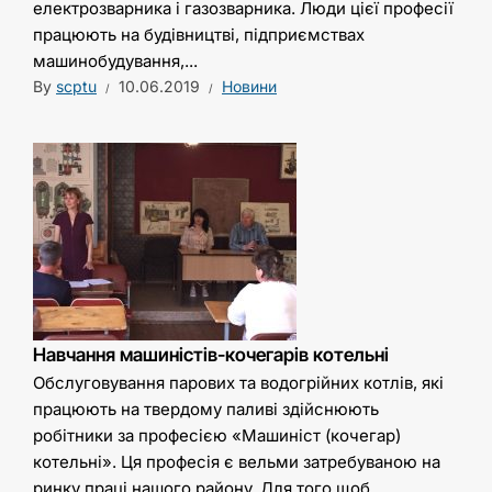
електрозварника і газозварника. Люди цієї професії
працюють на будівництві, підприємствах
машинобудування,...
By
scptu
10.06.2019
Новини
Навчання машиністів-кочегарів котельні
Обслуговування парових та водогрійних котлів, які
працюють на твердому паливі здійснюють
робітники за професією «Машиніст (кочегар)
котельні». Ця професія є вельми затребуваною на
ринку праці нашого району. Для того щоб...