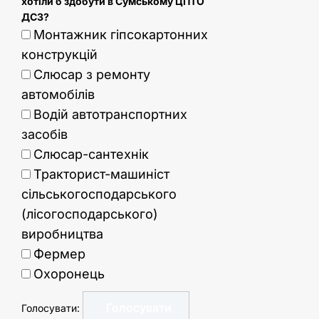
хотіли б здобути в Сумському ЦПТО
ДСЗ?
Монтажник гіпсокартонних
конструкцій
Слюсар з ремонту
автомобілів
Водій автотранспортних
засобів
Слюсар-сантехнік
Тракторист-машиніст
сільськогосподарського
(лісогосподарського)
виробництва
Фермер
Охоронець
Голосувати: