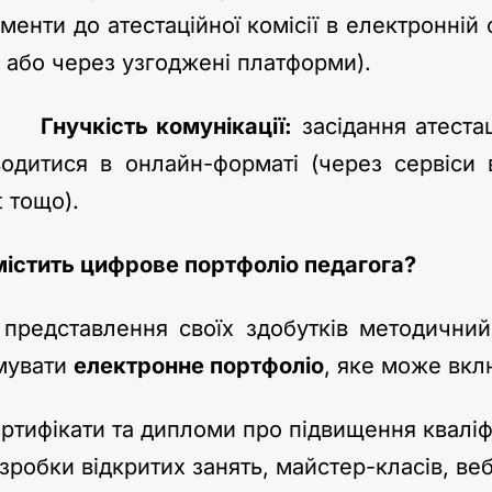
менти до атестаційної комісії в електронній 
 або через узгоджені платформи).
чкість комунікації:
засідання атестац
одитися в онлайн-форматі (через сервіси
 тощо).
істить цифрове портфоліо педагога?
представлення своїх здобутків методични
мувати
електронне портфоліо
, яке може вкл
ртифікати та дипломи про підвищення кваліфі
зробки відкритих занять, майстер-класів, веб