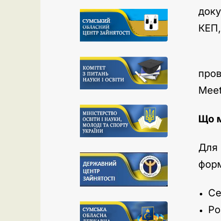
доку
КЕП,
Гну
пров
Meet
Що м
Для 
фор
Се
Ро