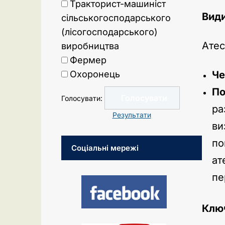
Тракторист-машиніст
Види
сільськогосподарського
(лісогосподарського)
Атес
виробництва
Фермер
Охоронець
Че
По
Голосувати:
ра
Результати
ви
по
Соціальні мережі
ат
пе
Ключ