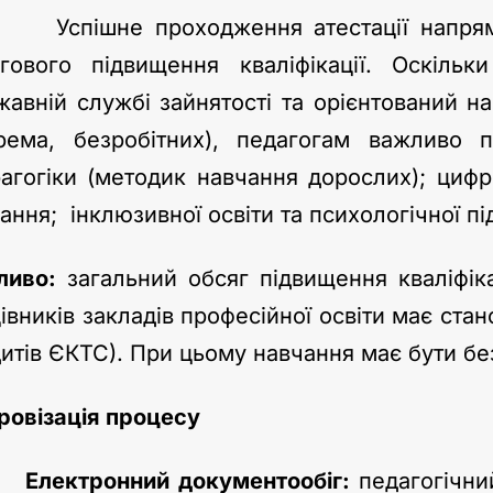
ішне проходження атестації напряму з
ягового підвищення кваліфікації. Оскіль
авній службі зайнятості та орієнтований н
крема, безробітних), педагогам важливо 
агогіки (методик навчання дорослих); цифр
ання; інклюзивної освіти та психологічної пі
ливо:
загальний обсяг підвищення кваліфіка
івників закладів професійної освіти має ста
итів ЄКТС). При цьому навчання має бути б
овізація процесу
ктронний документообіг:
педагогічни