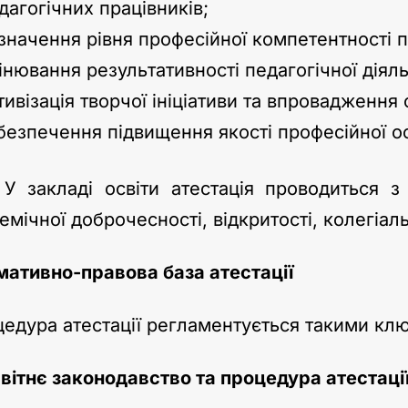
дагогічних працівників;
значення рівня професійної компетентності п
інювання результативності педагогічної діяль
тивізація творчої ініціативи та впровадження 
безпечення підвищення якості професійної ос
акладі освіти атестація проводиться з 
емічної доброчесності, відкритості, колегіаль
мативно-
правова
база
атестації
едура атестації регламентується такими к
вітнє законодавство та процедура атестаці