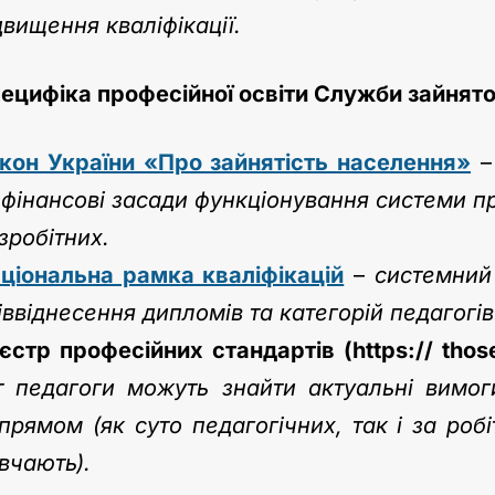
двищення кваліфікації.
ецифіка професійної освіти Служби зайнятос
кон України «Про зайнятість населення»
 фінансові засади функціонування системи п
зробітних.
ціональна рамка кваліфікацій
–
системний 
іввіднесення дипломів та категорій педагогів
єстр професійних стандартів (https:// thos
т педагоги можуть знайти актуальні вимог
прямом (як суто педагогічних, так і за ро
вчають).