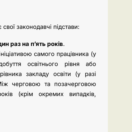
 свої законодавчі підстави:
дин раз на п’ять років
.
ніціативою самого працівника (у
добуття освітнього рівня або
рівника закладу освіти (у разі
. Між черговою та позачерговою
ків (крім окремих випадків,