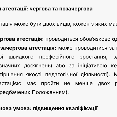
 атестації: чергова та позачергова
тація може бути двох видів, кожен з яких має
ргова атестація:
проводиться обов’язково
о
зачергова атестація:
може проводитися за і
зі швидкого професійного зростання, з
значних досягнень) або за ініціативою ке
гіршення якості педагогічної діяльності)
естацією має пройти не менше двох ро
редбачених Положенням).
ова умова: підвищення кваліфікації