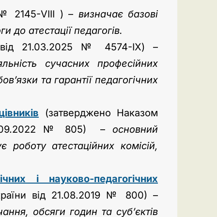
№ 2145-VIII ) –
визначає базові
и до атестації педагогів.
від 21.03.2025 № 4574-IX) –
льність сучасних професійних
бов’язки та гарантії педагогічних
івників
(затверджено Наказом
 09.09.2022 № 805) –
основний
 роботу атестаційних комісій,
ічних і науково-педагогічних
країни від 21.08.2019 № 800) –
ання, обсяги годин та суб’єктів