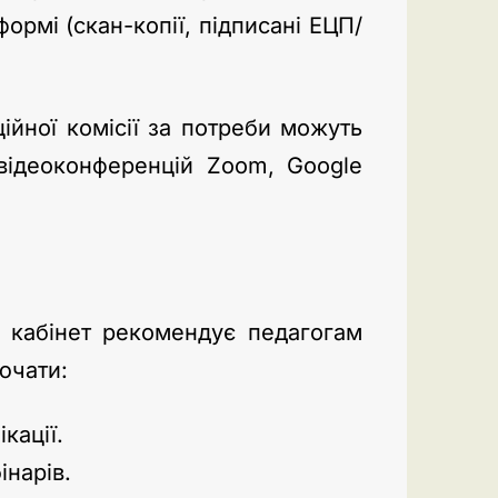
формі (скан-копії, підписані ЕЦП/
ійної комісії за потреби можуть
 відеоконференцій Zoom, Google
й кабінет рекомендує педагогам
ючати:
кації.
інарів.