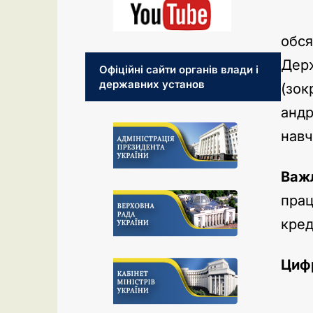
Усп
обс
Держ
Офіційні сайти органів влади і
державних установ
(зо
андр
навч
Важ
прац
кред
Цифр
Еле