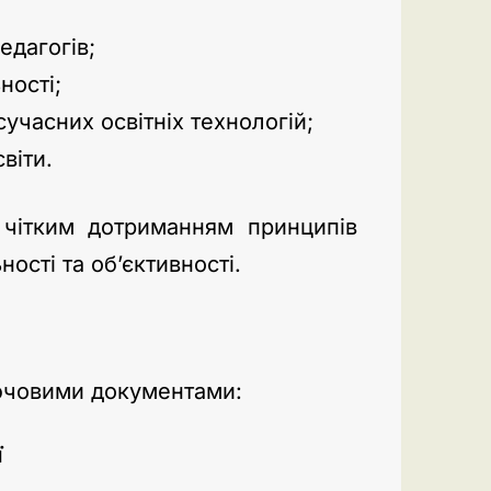
едагогів;
ності;
сучасних освітніх технологій;
віти.
чітким дотриманням принципів
ності та об’єктивності.
лючовими документами:
ї