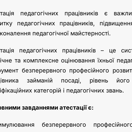
стація педагогічних працівників є важ
итку педагогічних працівників, підвищен
коналення педагогічної майстерності.
стація педагогічних працівників – це си
ічне та комплексне оцінювання їхньої педаг
румент безперервного професійного розвитк
цівника займаній посаді, рівень його
іфікаційних категорій і педагогічних звань.
вними завданнями атестації є:
имулювання безперервного професійног