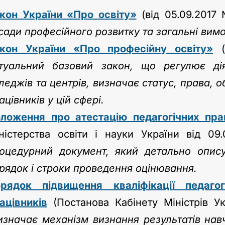
кон України «Про освіту»
(від 05.09.2017 
сади професійного розвитку та загальні вимог
кон України «Про професійну освіту»
(
туальний базовий закон, що регулює дія
леджів та центрів, визначає статус, права, о
ацівників у цій сфері.
ложення про атестацію педагогічних прац
ністерства освіти і науки України від
оцедурний документ, який детально описує
рядок і строки проведення оцінювання.
рядок підвищення кваліфікації педагог
ацівників
(Постанова Кабінету Міністрів У
изначає механізм визнання результатів навч