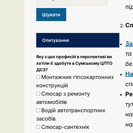
пі
Сп
Опитування
За
та
Яку з цих професій в перспективі ви
бе
хотіли б здобути в Сумському ЦПТО
ДСЗ?
На
Монтажник гіпсокартонних
сп
конструкцій
Слюсар з ремонту
Ре
автомобілів
ту
Водій автотранспортних
на
засобів
на
Слюсар-сантехнік