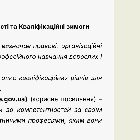
ті та Кваліфікаційні вимоги
–
визначає правові, організаційні
рофесійного навчання дорослих і
опис кваліфікаційних рівнів для
.
e.gov.ua)
(корисне посилання) –
и до компетентностей за своїм
бітничими професіями, яким вони