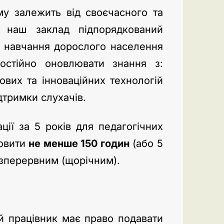
алежить від своєчасного та
ки наш заклад підпорядкований
а навчання дорослого населення
постійно оновлювати знання з:
ових та інноваційних технологій
дтримки слухачів.
ції за 5 років для педагогічних
новити
не менше 150 годин
(або 5
езперервним (щорічним).
й працівник має право подавати