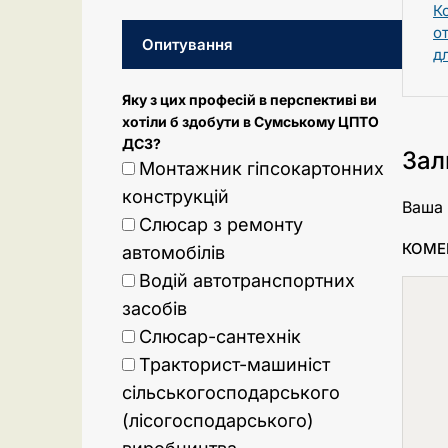
К
о
Опитування
д
Яку з цих професій в перспективі ви
хотіли б здобути в Сумському ЦПТО
ДСЗ?
Зал
Монтажник гіпсокартонних
конструкцій
Ваша 
Слюсар з ремонту
КОМЕ
автомобілів
Водій автотранспортних
засобів
Слюсар-сантехнік
Тракторист-машиніст
сільськогосподарського
(лісогосподарського)