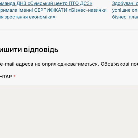
оманда ДНЗ «Сумський центр ПТО ДСЗ»
Здобувачі 
тримала іменні СЕРТИФІКАТИ «Бізнес-навички
успішне оп
ля зростання економіки»
бізнес-пла
ишити відповідь
e-mail адреса не оприлюднюватиметься.
Обов’язкові по
НТАР
*