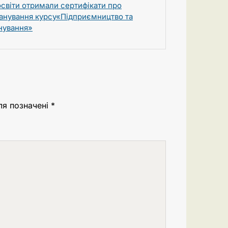
освіти отримали сертифікати про
анування курсу«Підприємництво та
нування»
ля позначені
*