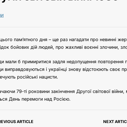
НИ
цього пам’ятного дня – ще раз нагадати про невинні жер
ідок бойових дій людей, про жахливі воєнні злочини, зл
и мали б примиритися задля недопущення повторення под
и виправдовуються і українці знову відстоюють своє пр
ечують російські нацисти.
ачаючи 79-ті роковини закінчення Другої світової війни
ться День перемоги над Росією.
REVIOUS ARTICLE
NEXT ARTIC