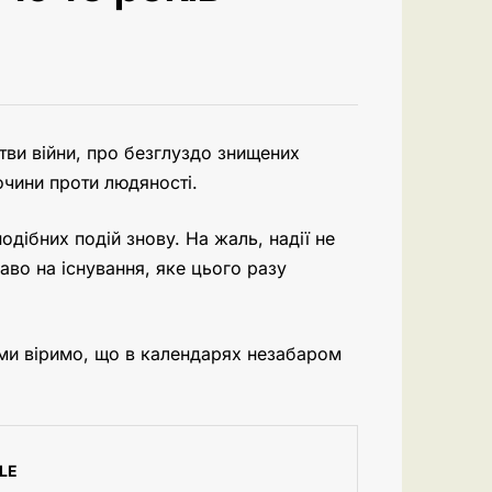
тви війни, про безглуздо знищених
очини проти людяності.
ібних подій знову. На жаль, надії не
аво на існування, яке цього разу
, ми віримо, що в календарях незабаром
LE