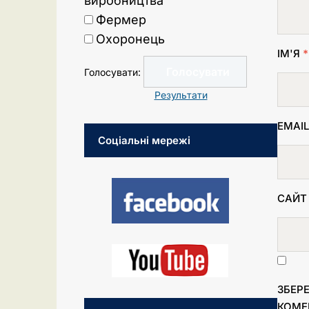
виробництва
Фермер
Охоронець
ІМ'Я
*
Голосувати:
Результати
EMAI
Соціальні мережі
САЙТ
ЗБЕРЕ
КОМЕ