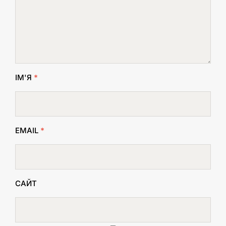
ІМ'Я
*
EMAIL
*
САЙТ