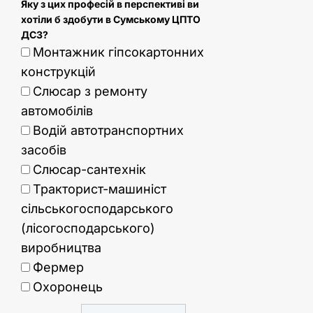
Яку з цих професій в перспективі ви
хотіли б здобути в Сумському ЦПТО
ДСЗ?
Монтажник гіпсокартонних
конструкцій
Слюсар з ремонту
автомобілів
Водій автотранспортних
засобів
Слюсар-сантехнік
Тракторист-машиніст
сільськогосподарського
(лісогосподарського)
виробництва
Фермер
Охоронець