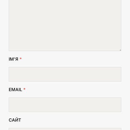
ІМ'Я
*
EMAIL
*
САЙТ